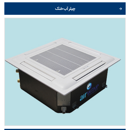
چیلر آب خنک