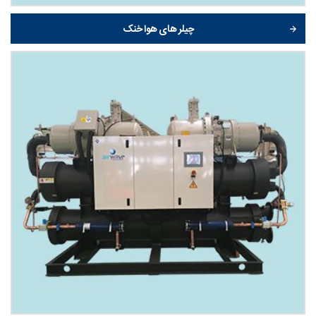
چیلر های هوا خنک