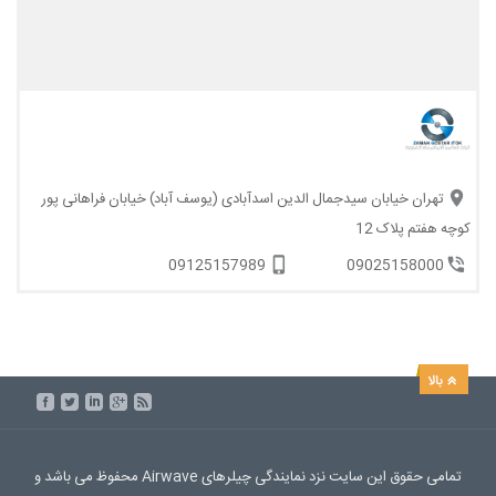
تهران خیابان سیدجمال الدین اسدآبادی (یوسف آباد) خیابان فراهانی پور
کوچه هفتم پلاک 12
09125157989
09025158000
تمامی حقوق این سایت نزد نمایندگی چیلرهای Airwave محفوظ می باشد و