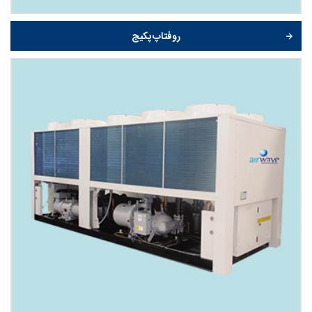
روفتاپ پکیج