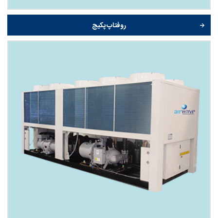
روفتاپ پکیج