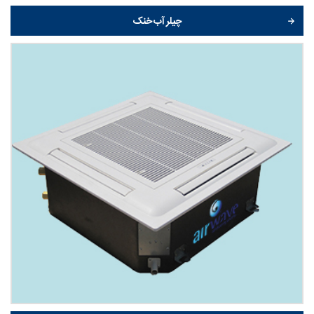
چیلر آب خنک