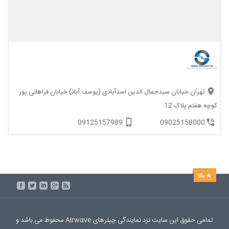
تهران خیابان سیدجمال الدین اسدآبادی (یوسف آباد) خیابان فراهانی پور
کوچه هفتم پلاک 12
09125157989
09025158000
تمامی حقوق این سایت نزد نمایندگی چیلرهای Airwave محفوظ می باشد و