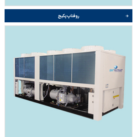
روفتاپ پکیج