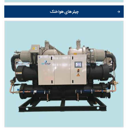
چیلر های هوا خنک