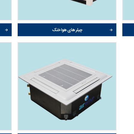
چیلر های هوا خنک