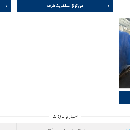
فن کوئل سقفی 4 طرفه
اخبار و تازه ها