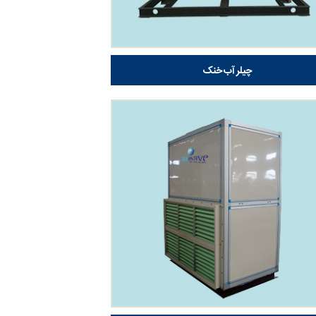
چیلر آب خنک