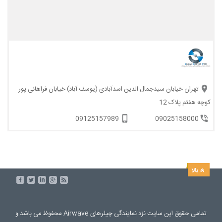
تهران خیابان سیدجمال الدین اسدآبادی (یوسف آباد) خیابان فراهانی پور
کوچه هفتم پلاک 12
09125157989
09025158000
تمامی حقوق این سایت نزد نمایندگی چیلرهای Airwave محفوظ می باشد و