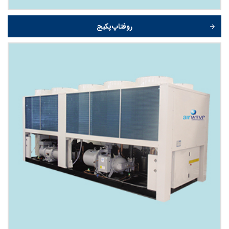
روفتاپ پکیج