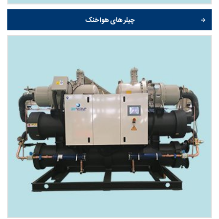
چیلر های هوا خنک