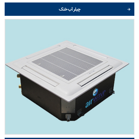
چیلر آب خنک