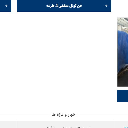
فن کوئل سقفی 4 طرفه
اخبار و تازه ها