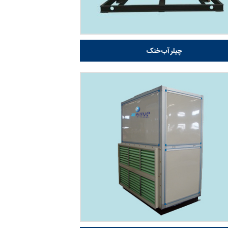
چیلر آب خنک