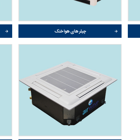
چیلر های هوا خنک