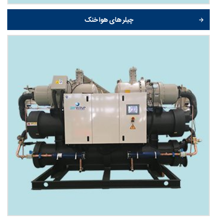
چیلر های هوا خنک