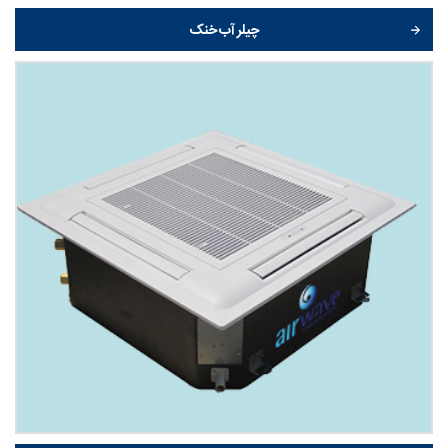
چیلر آب خنک