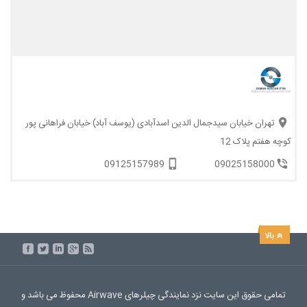
تهران خیابان سیدجمال الدین اسدآبادی (یوسف آباد) خیابان فراهانی پور
کوچه هفتم پلاک 12
09125157989
09025158000
تمامی حقوق این سایت نزد نمایندگی چیلرهای Airwave محفوظ می باشد و