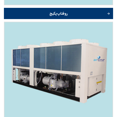
روفتاپ پکیج