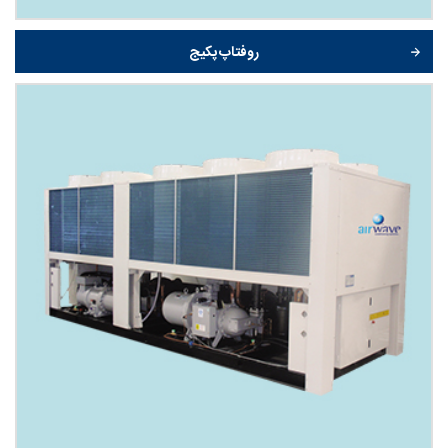
روفتاپ پکیج