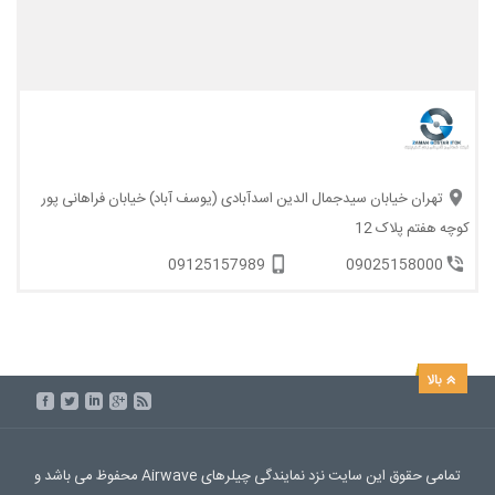
تهران خیابان سیدجمال الدین اسدآبادی (یوسف آباد) خیابان فراهانی پور
کوچه هفتم پلاک 12
09125157989
09025158000
تمامی حقوق این سایت نزد نمایندگی چیلرهای Airwave محفوظ می باشد و