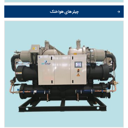
چیلر های هوا خنک