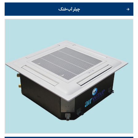
چیلر آب خنک