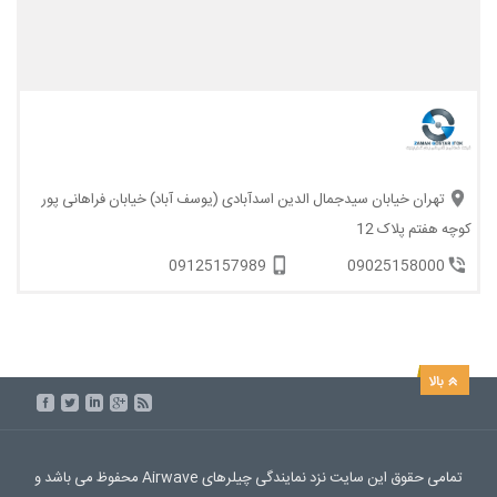
تهران خیابان سیدجمال الدین اسدآبادی (یوسف آباد) خیابان فراهانی پور
کوچه هفتم پلاک 12
09125157989
09025158000
تمامی حقوق این سایت نزد نمایندگی چیلرهای Airwave محفوظ می باشد و