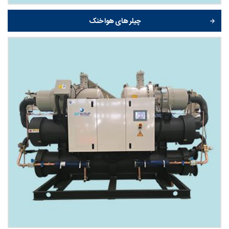
چیلر های هوا خنک