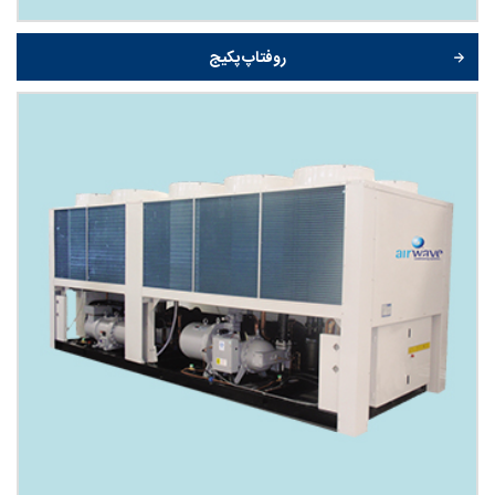
روفتاپ پکیج