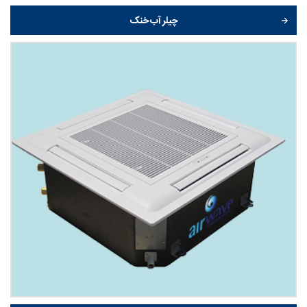
چیلر آب خنک