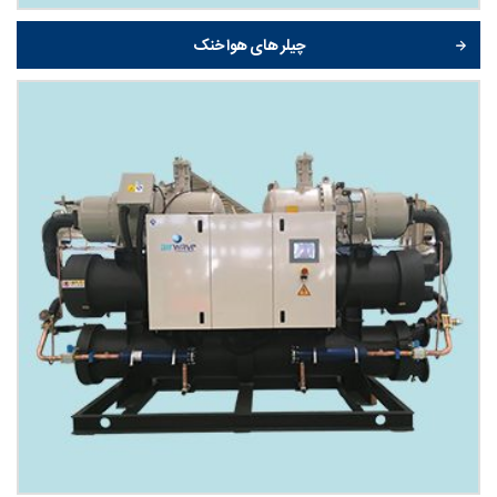
چیلر های هوا خنک