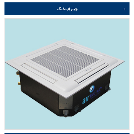
چیلر آب خنک