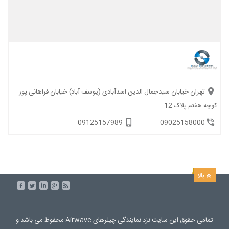
تهران خیابان سیدجمال الدین اسدآبادی (یوسف آباد) خیابان فراهانی پور
کوچه هفتم پلاک 12
09125157989
09025158000
تمامی حقوق این سایت نزد نمایندگی چیلرهای Airwave محفوظ می باشد و