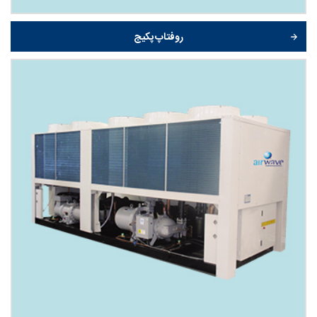
روفتاپ پکیج