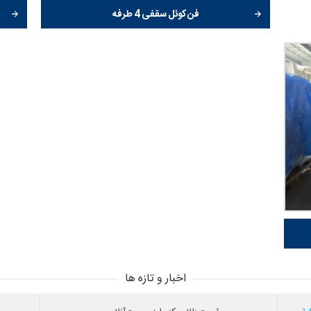
فن کوئل سقفی 4 طرفه
اخبار و تازه ها