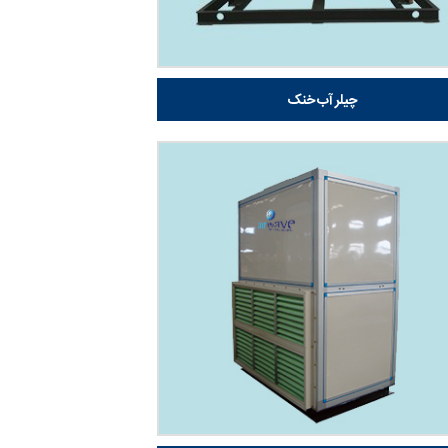
چیلر آب خنک