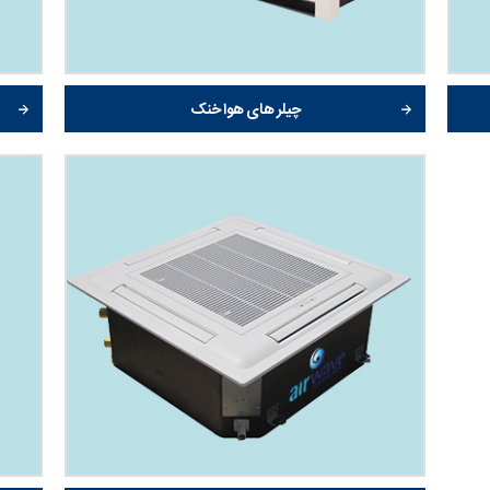
چیلر های هوا خنک