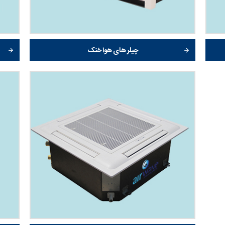
چیلر های هوا خنک