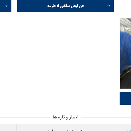
فن کوئل سقفی 4 طرفه
اخبار و تازه ها