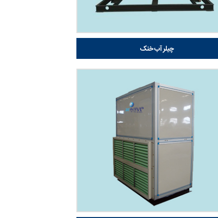
چیلر آب خنک