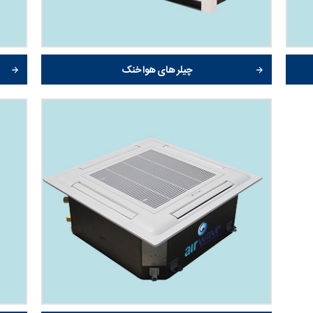
چیلر های هوا خنک