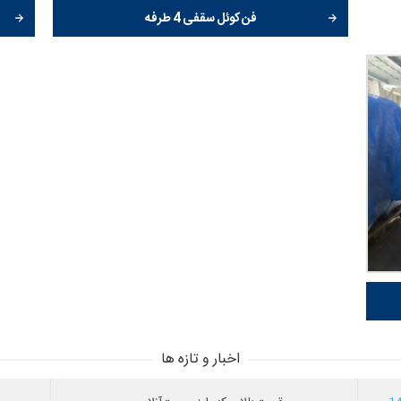
فن کوئل سقفی 4 طرفه
اخبار و تازه ها