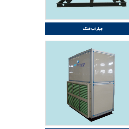
چیلر آب خنک