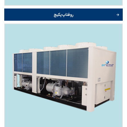
روفتاپ پکیج