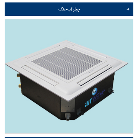
چیلر آب خنک