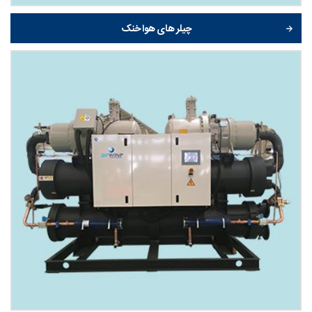
چیلر های هوا خنک