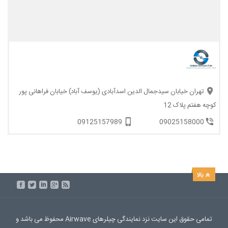
تهران خیابان سیدجمال الدین اسدآبادی (یوسف آباد) خیابان فراهانی پور
کوچه هفتم پلاک 12
09125157989
09025158000
تمامی حقوق این سایت نزد نمایندگی چیلرهای Airwave محفوظ می باشد و