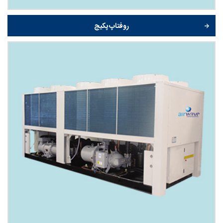
روفتاپ پکیج