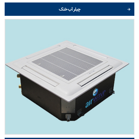
چیلر آب خنک