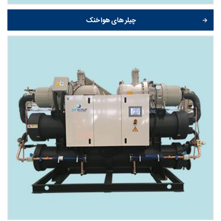
چیلر های هوا خنک