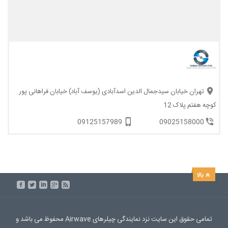
تهران خیابان سیدجمال الدین اسدآبادی (یوسف آباد) خیابان فراهانی پور
کوچه هفتم پلاک 12
09125157989
09025158000
تمامی حقوق این سایت نزد نمایندگی چیلرهای Airwave محفوظ می باشد و