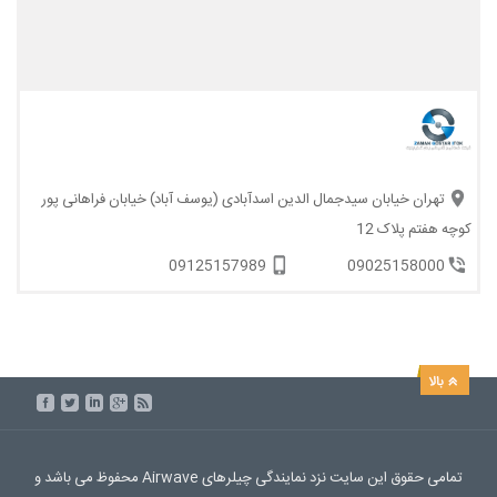
تهران خیابان سیدجمال الدین اسدآبادی (یوسف آباد) خیابان فراهانی پور
کوچه هفتم پلاک 12
09125157989
09025158000
تمامی حقوق این سایت نزد نمایندگی چیلرهای Airwave محفوظ می باشد و