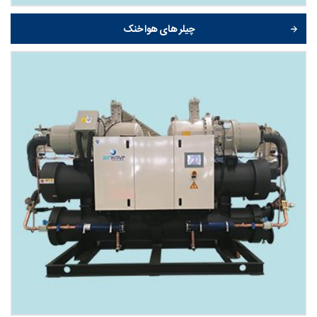
چیلر های هوا خنک