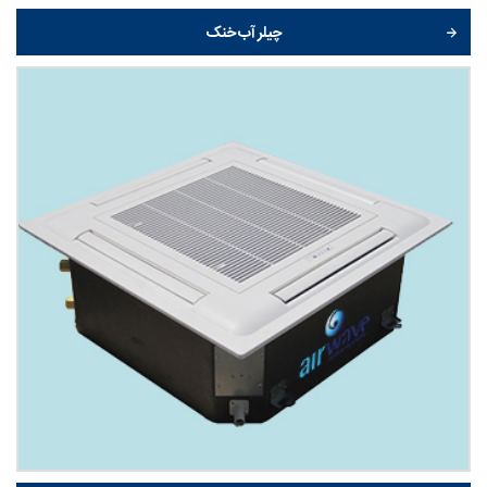
چیلر آب خنک