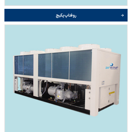
روفتاپ پکیج