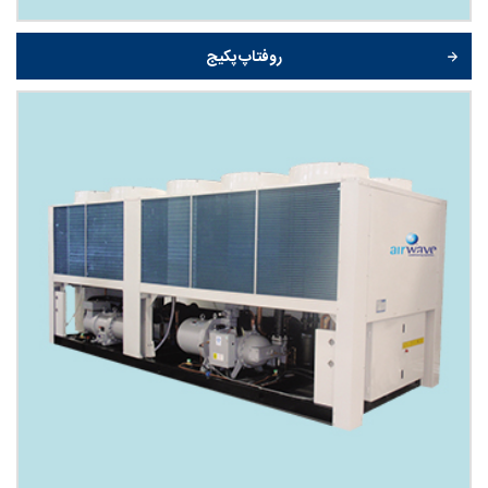
روفتاپ پکیج