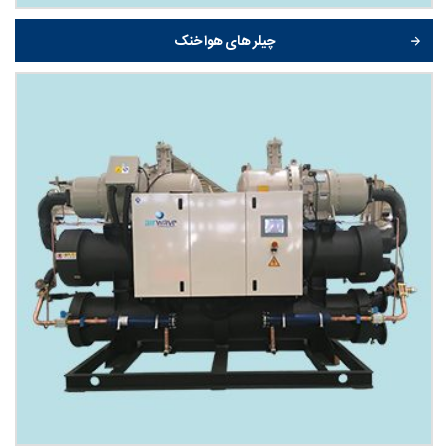
چیلر های هوا خنک