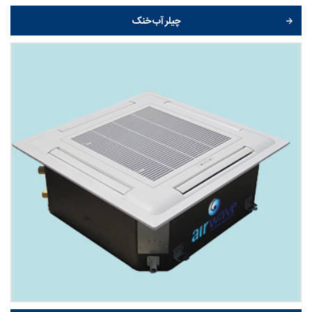
چیلر آب خنک