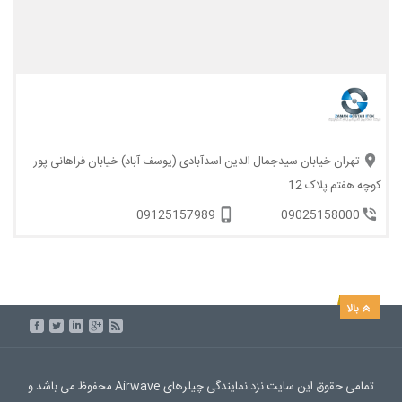
تهران خیابان سیدجمال الدین اسدآبادی (یوسف آباد) خیابان فراهانی پور
کوچه هفتم پلاک 12
09125157989
09025158000
تمامی حقوق این سایت نزد نمایندگی چیلرهای Airwave محفوظ می باشد و