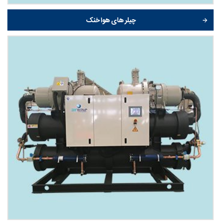
چیلر های هوا خنک