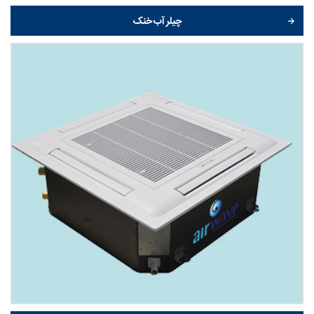
چیلر آب خنک