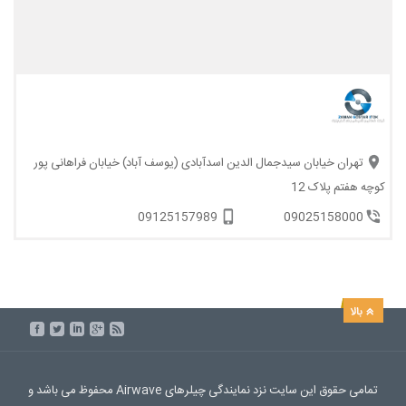
تهران خیابان سیدجمال الدین اسدآبادی (یوسف آباد) خیابان فراهانی پور
کوچه هفتم پلاک 12
09125157989
09025158000
تمامی حقوق این سایت نزد نمایندگی چیلرهای Airwave محفوظ می باشد و