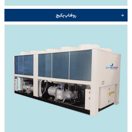
روفتاپ پکیج