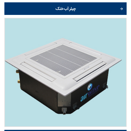
چیلر آب خنک