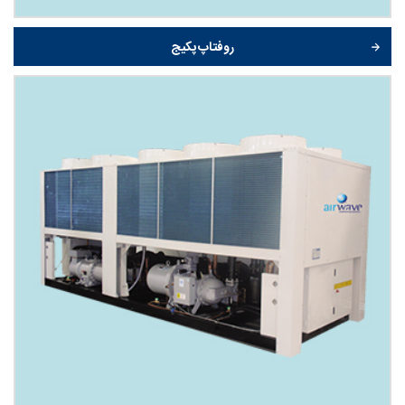
روفتاپ پکیج