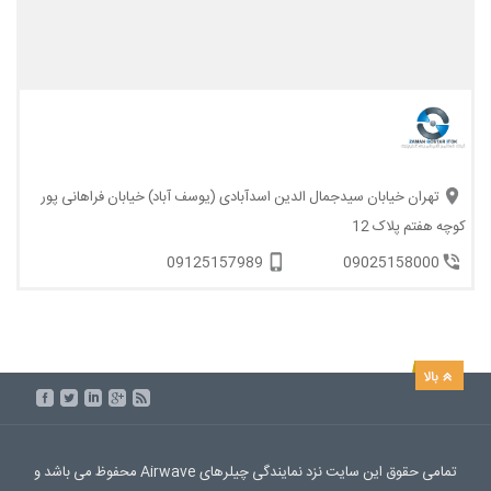
تهران خیابان سیدجمال الدین اسدآبادی (یوسف آباد) خیابان فراهانی پور
کوچه هفتم پلاک 12
09125157989
09025158000
تمامی حقوق این سایت نزد نمایندگی چیلرهای Airwave محفوظ می باشد و