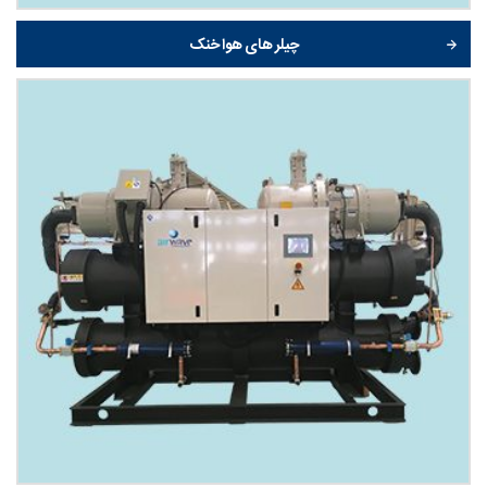
چیلر های هوا خنک