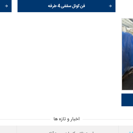
فن کوئل سقفی 4 طرفه
اخبار و تازه ها