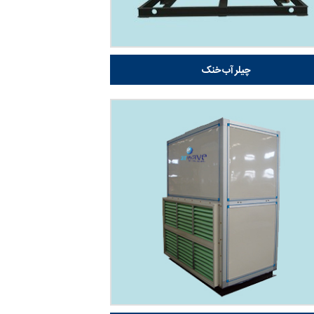
چیلر آب خنک