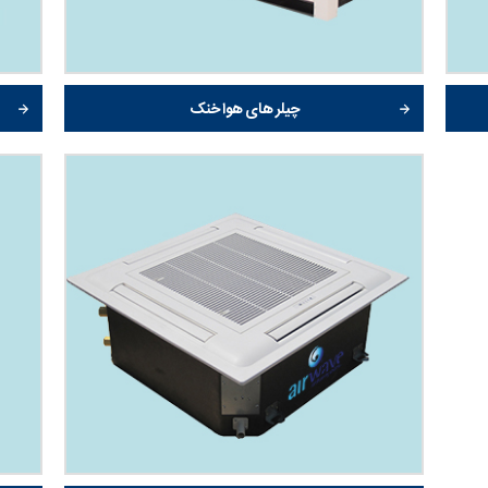
چیلر های هوا خنک