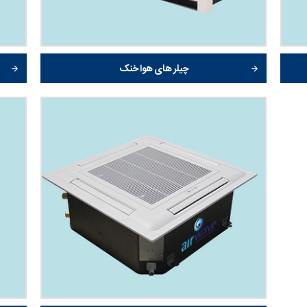
چیلر های هوا خنک