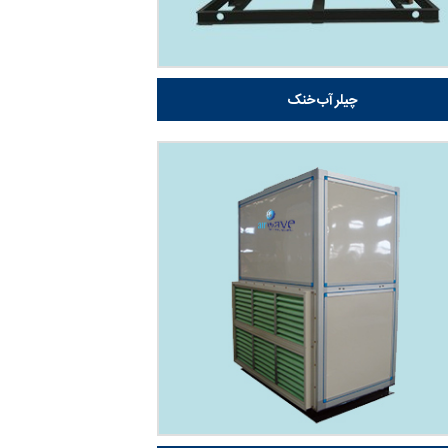
چیلر آب خنک