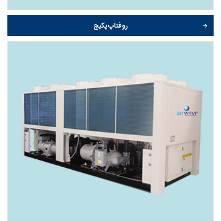
روفتاپ پکیج