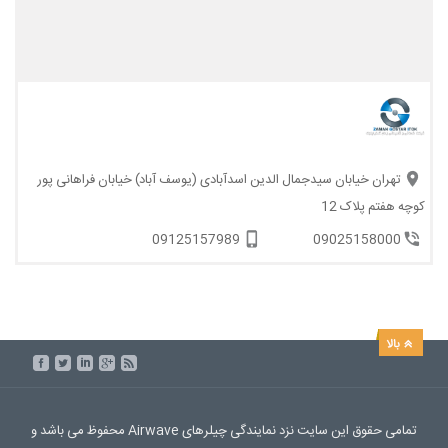
تهران خیابان سیدجمال الدین اسدآبادی (یوسف آباد) خیابان فراهانی پور
کوچه هفتم پلاک 12
09125157989
09025158000
تمامی حقوق این سایت نزد نمایندگی چیلرهای Airwave محفوظ می باشد و