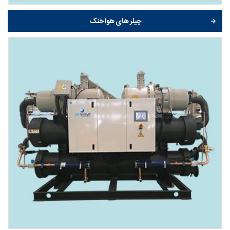
چیلر های هوا خنک