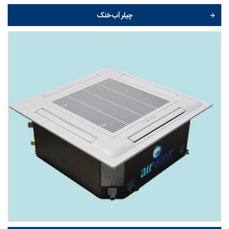
چیلر آب خنک