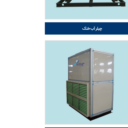
چیلر آب خنک