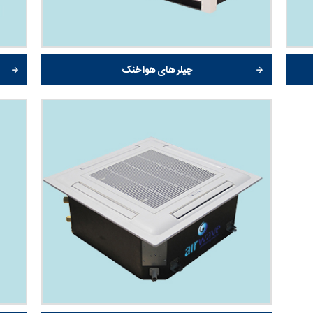
چیلر های هوا خنک