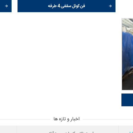
فن کوئل سقفی 4 طرفه
اخبار و تازه ها