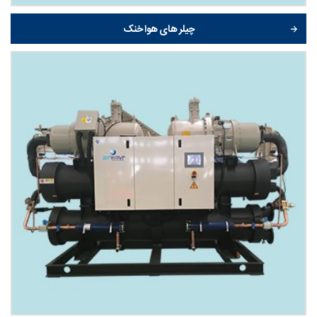
چیلر های هوا خنک