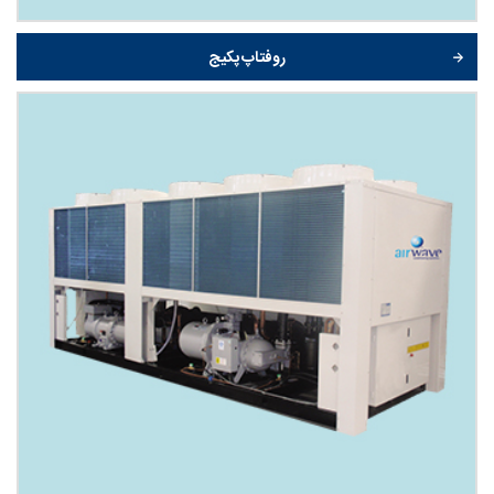
روفتاپ پکیج