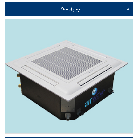
چیلر آب خنک