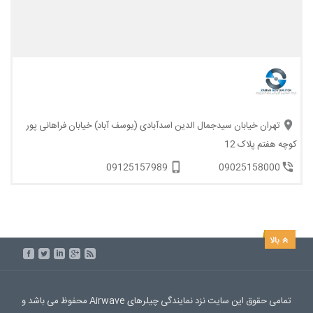
تهران خیابان سیدجمال الدین اسدآبادی (یوسف آباد) خیابان فراهانی پور
کوچه هفتم پلاک 12
09125157989
09025158000
تمامی حقوق این سایت نزد نمایندگی چیلرهای Airwave محفوظ می باشد و