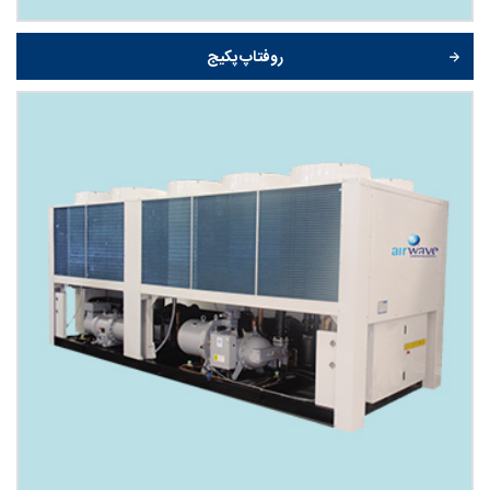
روفتاپ پکیج