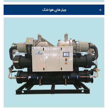
چیلر های هوا خنک