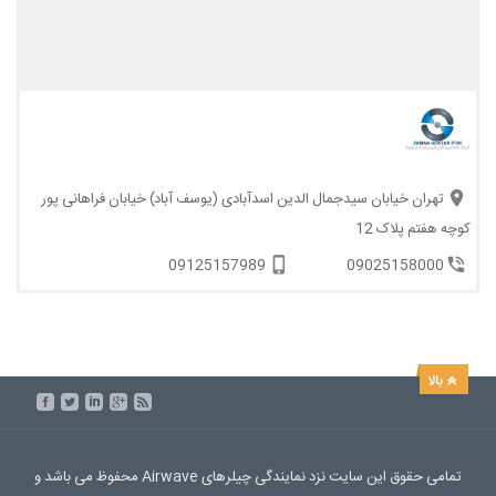
تهران خیابان سیدجمال الدین اسدآبادی (یوسف آباد) خیابان فراهانی پور
کوچه هفتم پلاک 12
09125157989
09025158000
تمامی حقوق این سایت نزد نمایندگی چیلرهای Airwave محفوظ می باشد و