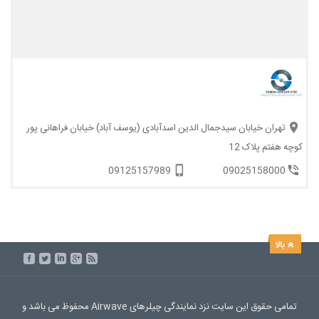
تهران خیابان سیدجمال الدین اسدآبادی (یوسف آباد) خیابان فراهانی پور
کوچه هفتم پلاک 12
09125157989
09025158000
تمامی حقوق این سایت نزد نمایندگی چیلرهای Airwave محفوظ می باشد و