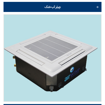
چیلر آب خنک