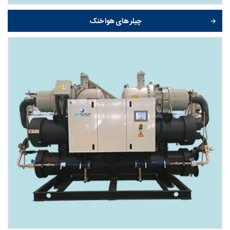
چیلر های هوا خنک