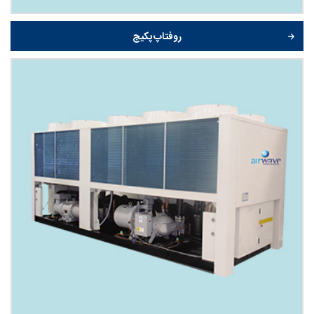
روفتاپ پکیج