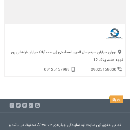
تهران خیابان سیدجمال الدین اسدآبادی (یوسف آباد) خیابان فراهانی پور
کوچه هفتم پلاک 12
09125157989
09025158000
تمامی حقوق این سایت نزد نمایندگی چیلرهای Airwave محفوظ می باشد و