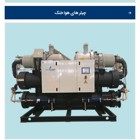
چیلر های هوا خنک