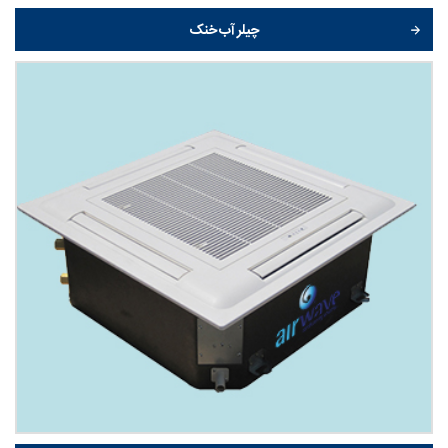
چیلر آب خنک