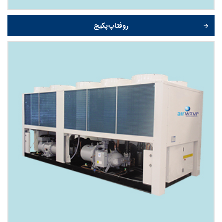
روفتاپ پکیج