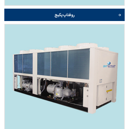
روفتاپ پکیج