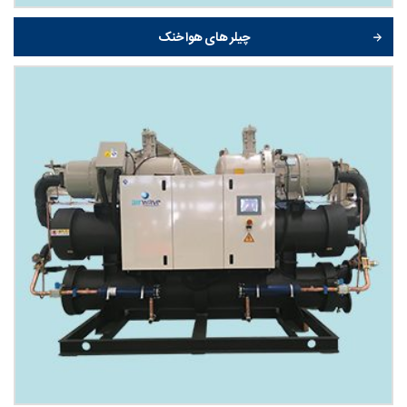
چیلر های هوا خنک