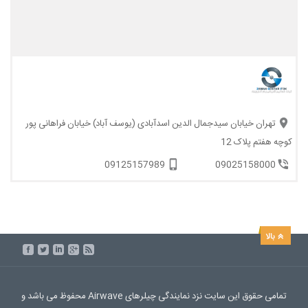
تهران خیابان سیدجمال الدین اسدآبادی (یوسف آباد) خیابان فراهانی پور
کوچه هفتم پلاک 12
09125157989
09025158000
تمامی حقوق این سایت نزد نمایندگی چیلرهای Airwave محفوظ می باشد و