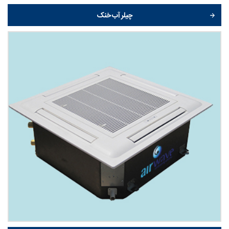
چیلر آب خنک