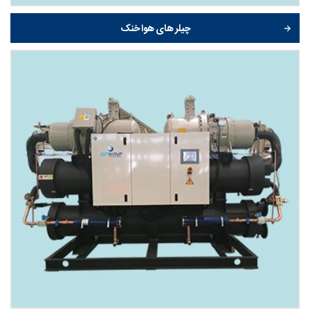
چیلر های هوا خنک