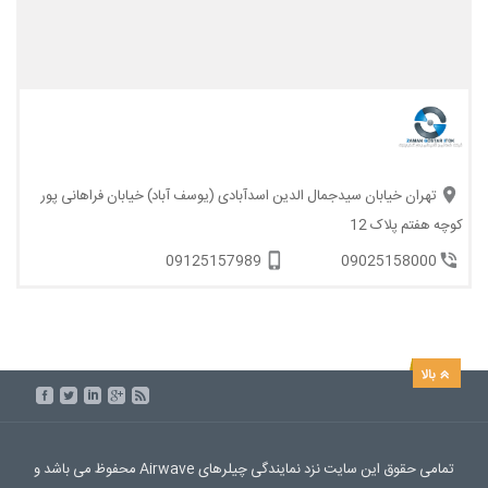
تهران خیابان سیدجمال الدین اسدآبادی (یوسف آباد) خیابان فراهانی پور
کوچه هفتم پلاک 12
09125157989
09025158000
تمامی حقوق این سایت نزد نمایندگی چیلرهای Airwave محفوظ می باشد و