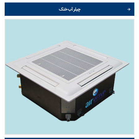
چیلر آب خنک