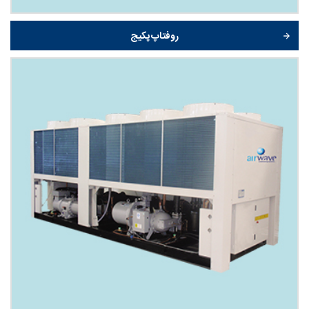
روفتاپ پکیج