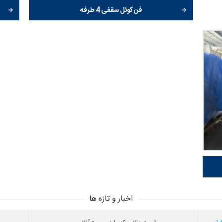
فن کوئل سقفی 4 طرفه
اخبار و تازه ها