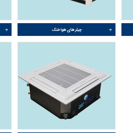
چیلر های هوا خنک