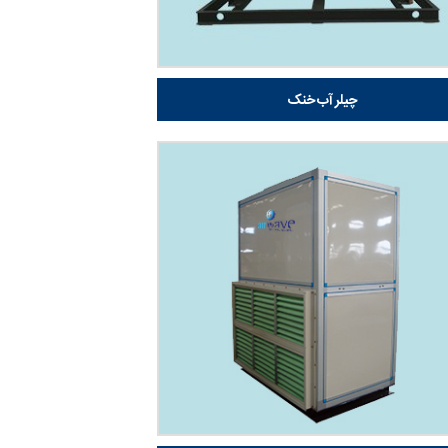
چیلر آب خنک