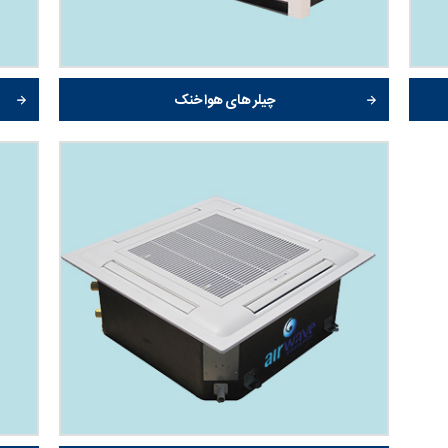
چیلر های هوا خنک