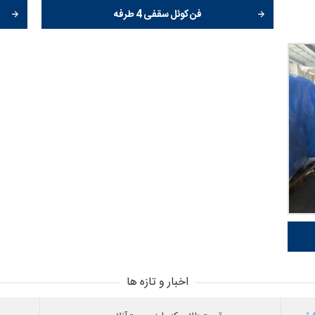
فن کوئل سقفی 4 طرفه
اخبار و تازه ها