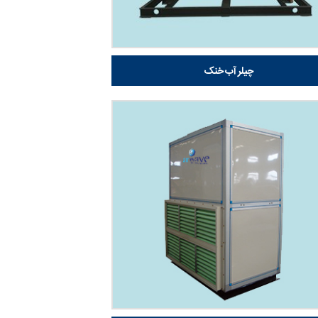
چیلر آب خنک