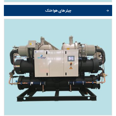
چیلر های هوا خنک