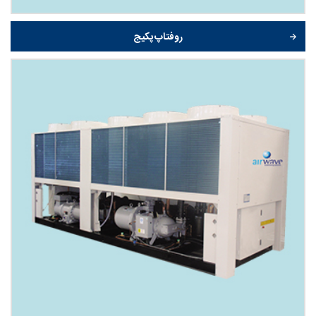
روفتاپ پکیج