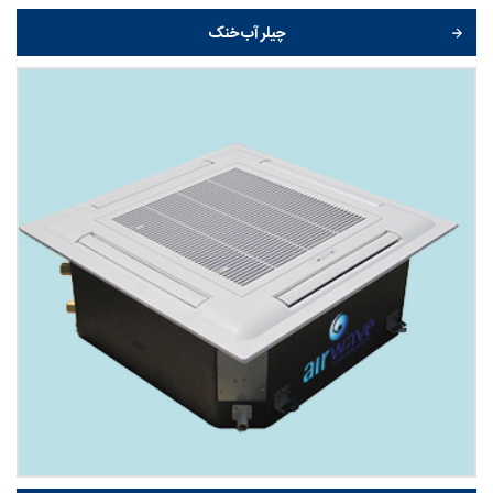
چیلر آب خنک