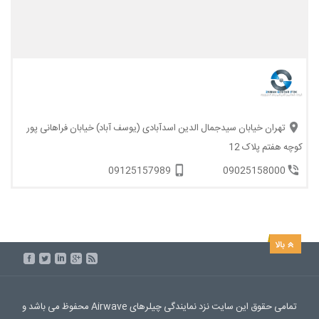
تهران خیابان سیدجمال الدین اسدآبادی (یوسف آباد) خیابان فراهانی پور
کوچه هفتم پلاک 12
09125157989
09025158000
تمامی حقوق این سایت نزد نمایندگی چیلرهای Airwave محفوظ می باشد و