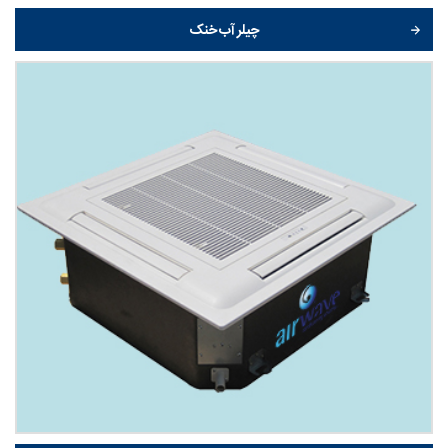
چیلر آب خنک