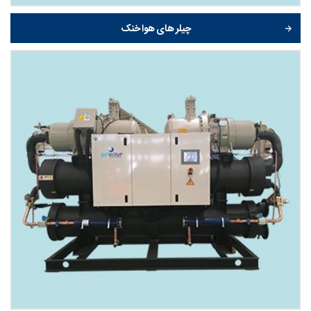
چیلر های هوا خنک