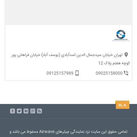
تهران خیابان سیدجمال الدین اسدآبادی (یوسف آباد) خیابان فراهانی پور
کوچه هفتم پلاک 12
09125157989
09025158000
تمامی حقوق این سایت نزد نمایندگی چیلرهای Airwave محفوظ می باشد و