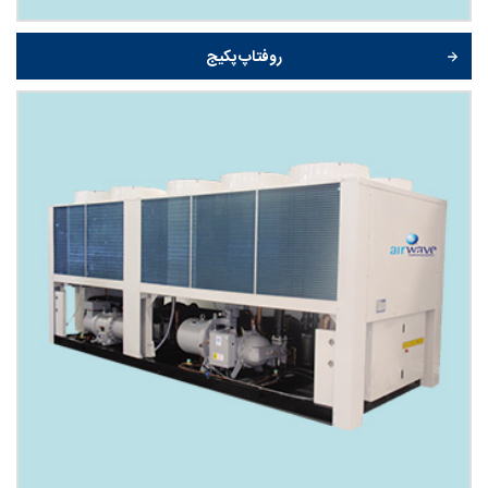
روفتاپ پکیج