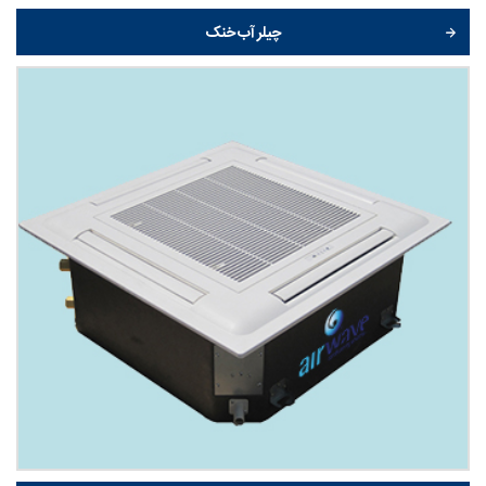
چیلر آب خنک