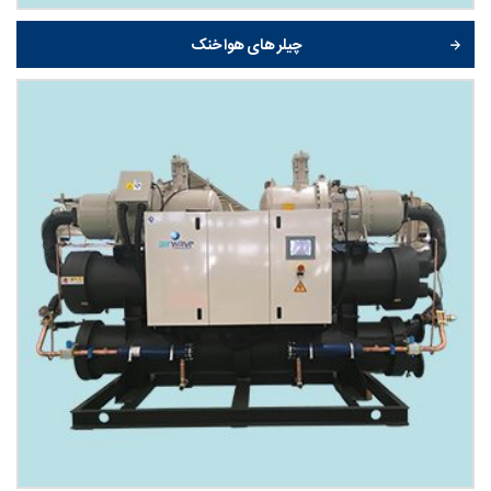
چیلر های هوا خنک