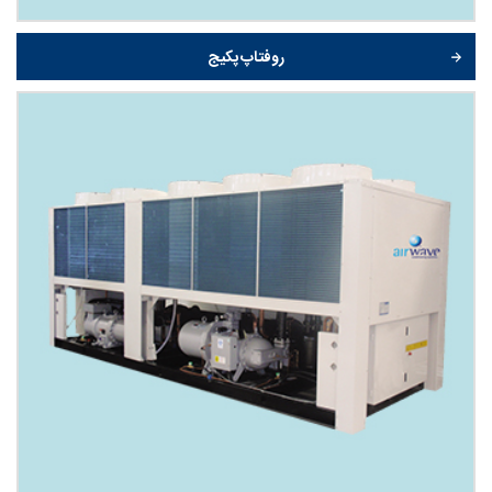
روفتاپ پکیج