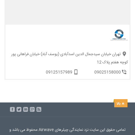
تهران خیابان سیدجمال الدین اسدآبادی (یوسف آباد) خیابان فراهانی پور
کوچه هفتم پلاک 12
09125157989
09025158000
تمامی حقوق این سایت نزد نمایندگی چیلرهای Airwave محفوظ می باشد و