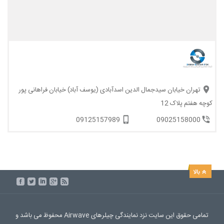
تهران خیابان سیدجمال الدین اسدآبادی (یوسف آباد) خیابان فراهانی پور
کوچه هفتم پلاک 12
09125157989
09025158000
تمامی حقوق این سایت نزد نمایندگی چیلرهای Airwave محفوظ می باشد و