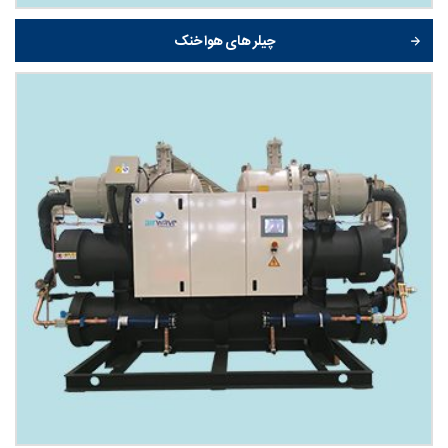
چیلر های هوا خنک