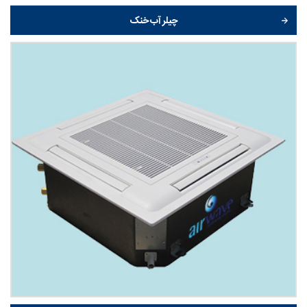
چیلر آب خنک