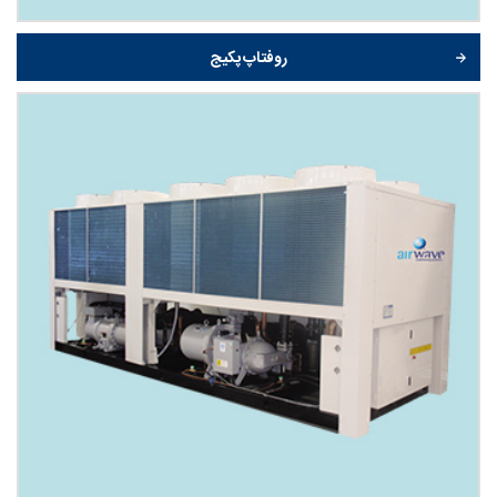
روفتاپ پکیج