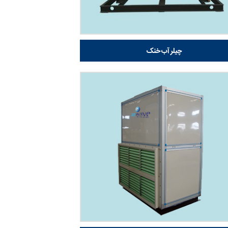
چیلر آب خنک