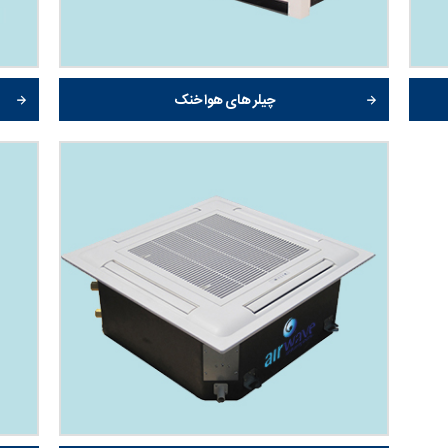
چیلر های هوا خنک