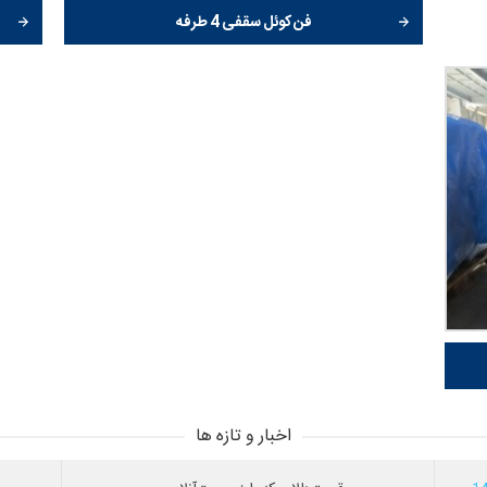
فن کوئل سقفی 4 طرفه
اخبار و تازه ها