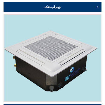
چیلر آب خنک