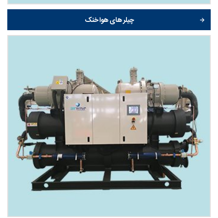
چیلر های هوا خنک