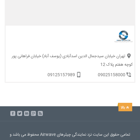
تهران خیابان سیدجمال الدین اسدآبادی (یوسف آباد) خیابان فراهانی پور
کوچه هفتم پلاک 12
09125157989
09025158000
تمامی حقوق این سایت نزد نمایندگی چیلرهای Airwave محفوظ می باشد و