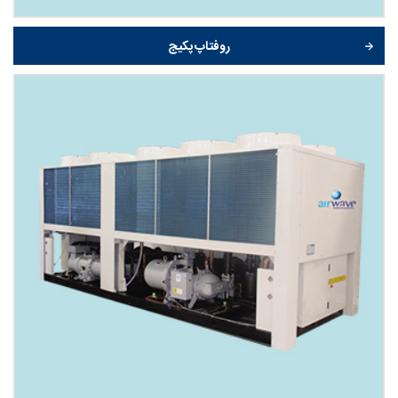
روفتاپ پکیج