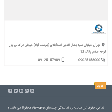
تهران خیابان سیدجمال الدین اسدآبادی (یوسف آباد) خیابان فراهانی پور
کوچه هفتم پلاک 12
09125157989
09025158000
تمامی حقوق این سایت نزد نمایندگی چیلرهای Airwave محفوظ می باشد و