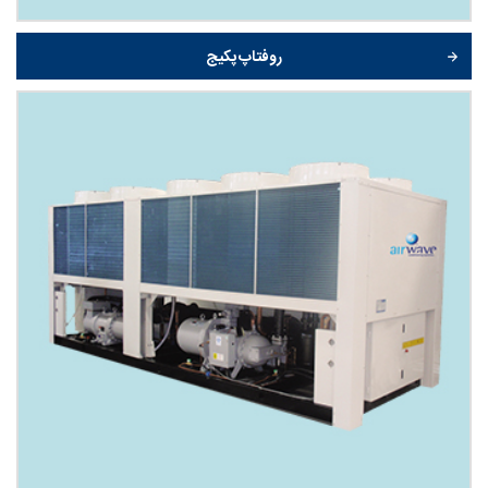
روفتاپ پکیج