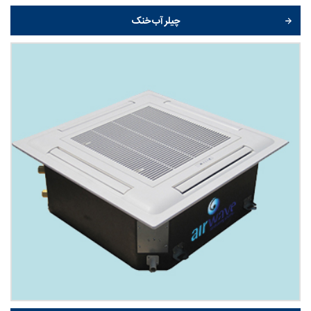
چیلر آب خنک