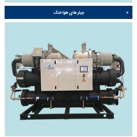
چیلر های هوا خنک