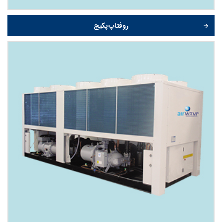
روفتاپ پکیج