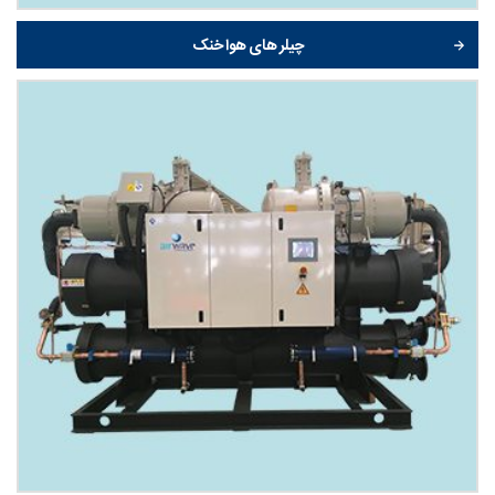
چیلر های هوا خنک