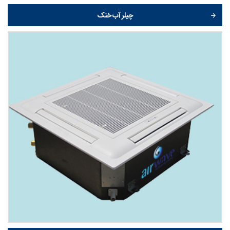
چیلر آب خنک