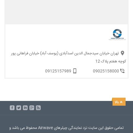
تهران خیابان سیدجمال الدین اسدآبادی (یوسف آباد) خیابان فراهانی پور
کوچه هفتم پلاک 12
09125157989
09025158000
تمامی حقوق این سایت نزد نمایندگی چیلرهای Airwave محفوظ می باشد و