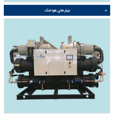
چیلر های هوا خنک