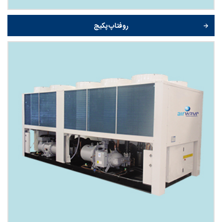
روفتاپ پکیج