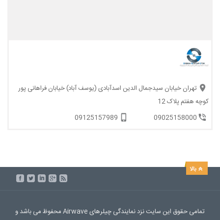
تهران خیابان سیدجمال الدین اسدآبادی (یوسف آباد) خیابان فراهانی پور
کوچه هفتم پلاک 12
09125157989
09025158000
تمامی حقوق این سایت نزد نمایندگی چیلرهای Airwave محفوظ می باشد و