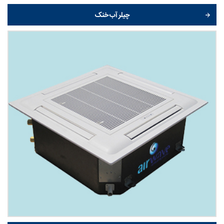
چیلر آب خنک