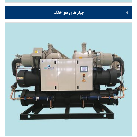
چیلر های هوا خنک