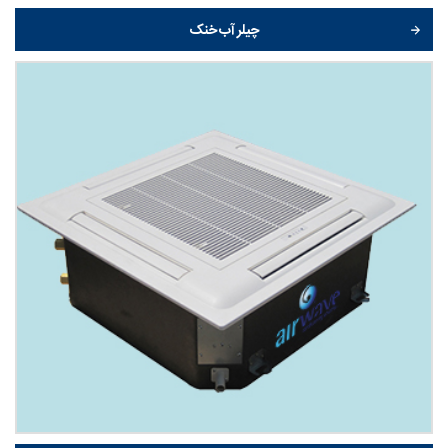
چیلر آب خنک