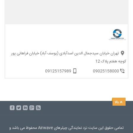
تهران خیابان سیدجمال الدین اسدآبادی (یوسف آباد) خیابان فراهانی پور
کوچه هفتم پلاک 12
09125157989
09025158000
تمامی حقوق این سایت نزد نمایندگی چیلرهای Airwave محفوظ می باشد و