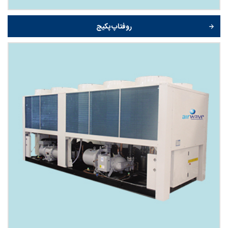
روفتاپ پکیج