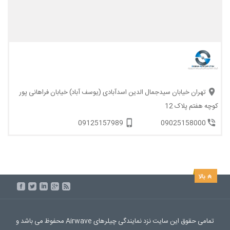
تهران خیابان سیدجمال الدین اسدآبادی (یوسف آباد) خیابان فراهانی پور
کوچه هفتم پلاک 12
09125157989
09025158000
تمامی حقوق این سایت نزد نمایندگی چیلرهای Airwave محفوظ می باشد و