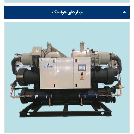
چیلر های هوا خنک