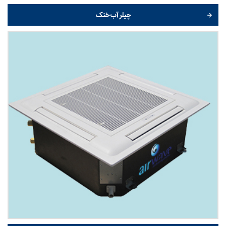
چیلر آب خنک