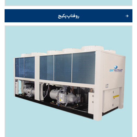
روفتاپ پکیج