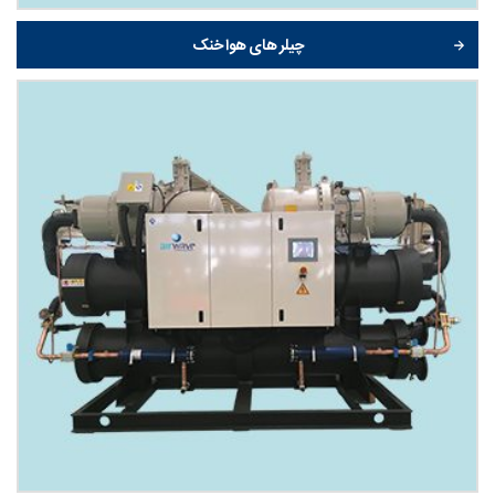
چیلر های هوا خنک