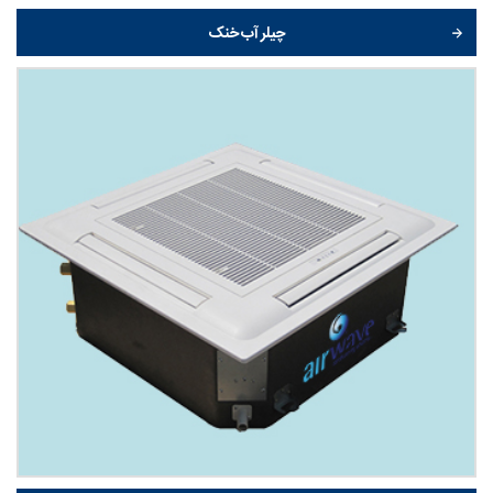
چیلر آب خنک