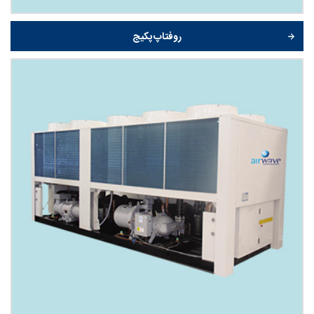
روفتاپ پکیج