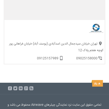
تهران خیابان سیدجمال الدین اسدآبادی (یوسف آباد) خیابان فراهانی پور
کوچه هفتم پلاک 12
09125157989
09025158000
تمامی حقوق این سایت نزد نمایندگی چیلرهای Airwave محفوظ می باشد و