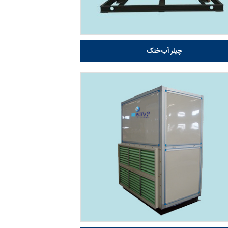
چیلر آب خنک