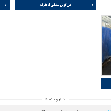
فن کوئل سقفی 4 طرفه
اخبار و تازه ها