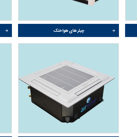
چیلر های هوا خنک