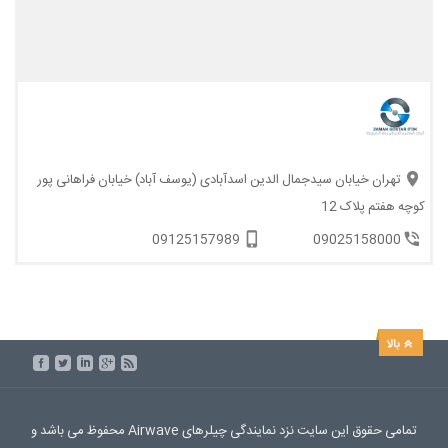
تهران خیابان سیدجمال الدین اسدآبادی (یوسف آباد) خیابان فراهانی پور
کوچه هفتم پلاک 12
09125157989
09025158000
تمامی حقوق این سایت نزد نمایندگی چیلرهای Airwave محفوظ می باشد و