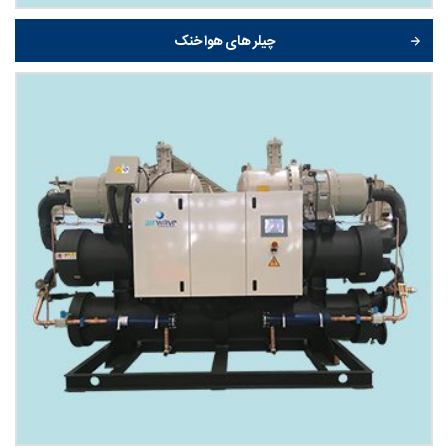
چیلر های هوا خنک