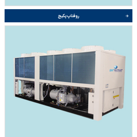
روفتاپ پکیج