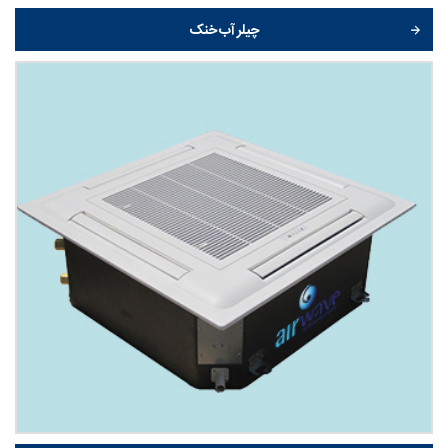
چیلر آب خنک