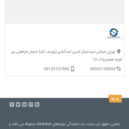
تهران خیابان سیدجمال الدین اسدآبادی (یوسف آباد) خیابان فراهانی پور
کوچه هفتم پلاک 12
09125157989
09025158000
تمامی حقوق این سایت نزد نمایندگی چیلرهای Airwave محفوظ می باشد و