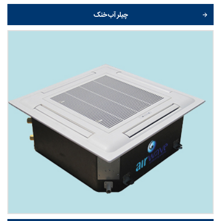
چیلر آب خنک