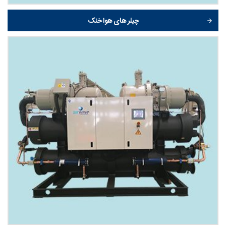
چیلر های هوا خنک