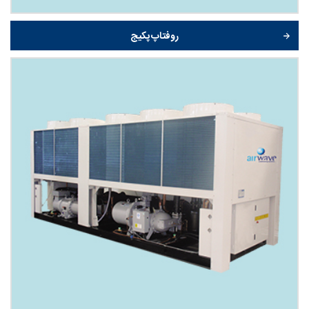
روفتاپ پکیج