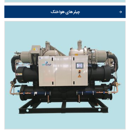
چیلر های هوا خنک