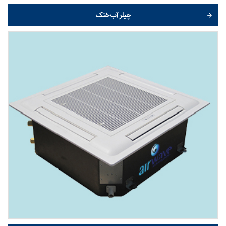
چیلر آب خنک