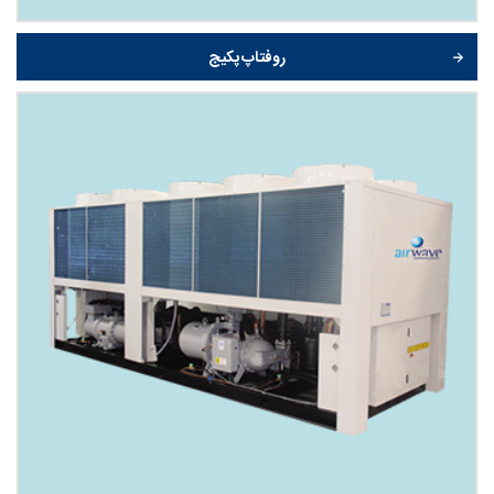
روفتاپ پکیج