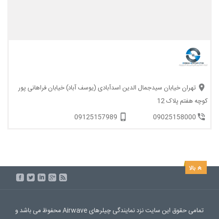
تهران خیابان سیدجمال الدین اسدآبادی (یوسف آباد) خیابان فراهانی پور
کوچه هفتم پلاک 12
09125157989
09025158000
تمامی حقوق این سایت نزد نمایندگی چیلرهای Airwave محفوظ می باشد و