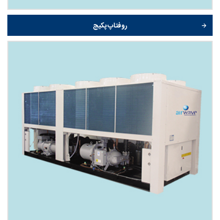
روفتاپ پکیج