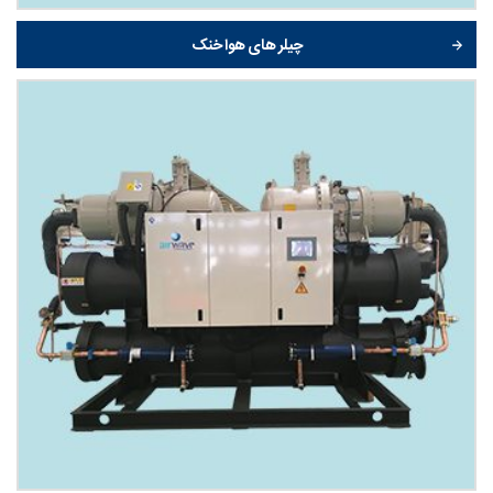
چیلر های هوا خنک