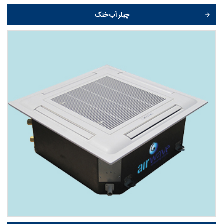
چیلر آب خنک