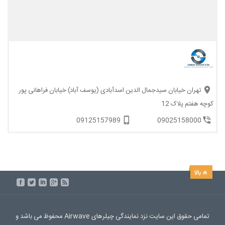
تهران خیابان سیدجمال الدین اسدآبادی (یوسف آباد) خیابان فراهانی پور
کوچه هفتم پلاک 12
09125157989
09025158000
تمامی حقوق این سایت نزد نمایندگی چیلرهای Airwave محفوظ می باشد و