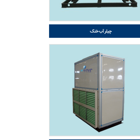
چیلر آب خنک