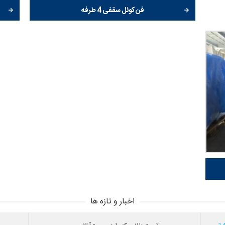
فن کوئل سقفی 4 طرفه
اخبار و تازه ها