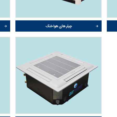
چیلر های هوا خنک