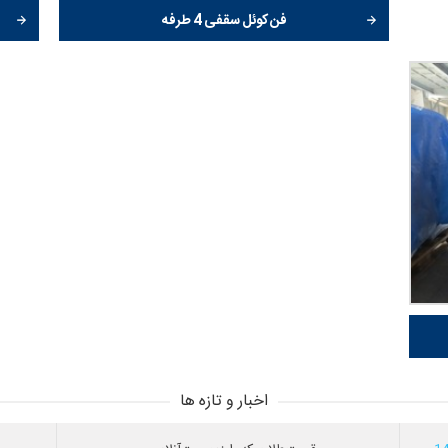
فن کوئل سقفی 4 طرفه
اخبار و تازه ها