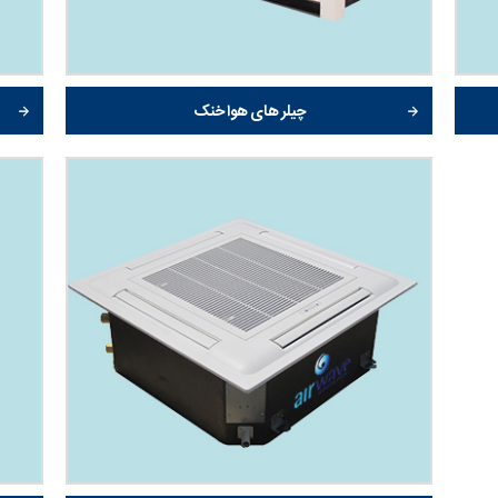
چیلر های هوا خنک