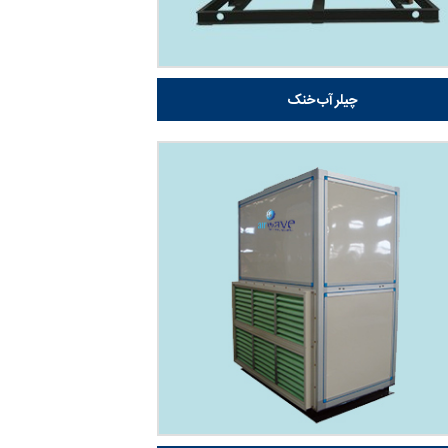
چیلر آب خنک